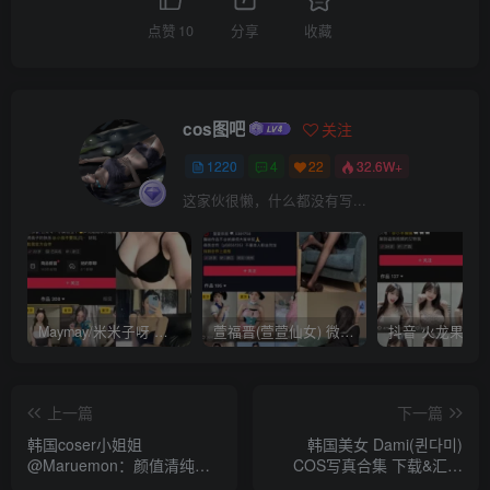
点赞
10
分享
收藏
cos图吧
关注
1220
4
22
32.6W+
这家伙很懒，什么都没有写...
Maymay/米米子呀 铁粉空间视图资源下载(持续更新)
萱福晋(萱萱仙女) 微密圈网红视图 作品合集资源 [持续更新]
上一篇
下一篇
韩国coser小姐姐
韩国美女 Dami(퀸다미)
@Maruemon：颜值清纯身
COS写真合集 下载&汇总
材火辣，让你爱不释手
（真爱版）[28套-8.2G]