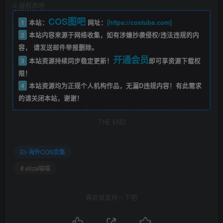
©
版权声明
COS图吧
1
本站：
网址：
[https://costuba.com]
2
本站内容来源于网络收集，如有涉嫌抄袭侵权/违法违规的内
容， 请
发送邮件
举报删除。
开通会员
3
本站资源持续同步稳定更新！
即可享资源下载权
限！
4
本站资源均为正规个人机构作品，无漏D违规内容！有此需求
的请关闭本站，谢谢！
THE END
海外COS合集
# eliza喵喵
喜欢就支持一下吧