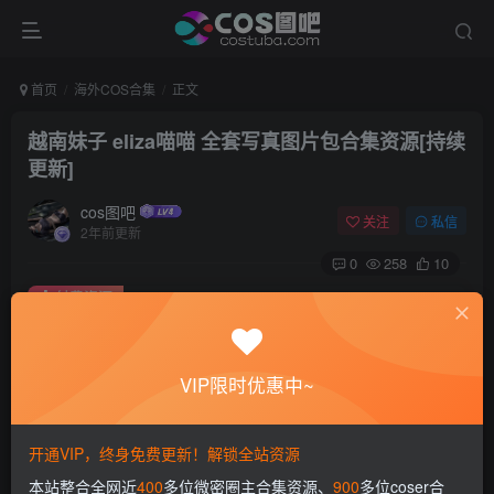
首页
海外COS合集
正文
越南妹子 eliza喵喵 全套写真图片包合集资源[持续
更新]
cos图吧
关注
私信
2年前更新
0
258
10
付费资源
越南妹子 eliza喵喵 全套写真图片包合集资源[持续更新]
此内容为付费资源，请付费后查看
VIP限时优惠中~
会员专属资源
免费
免费
赞助会员
永久会员
开通VIP，终身免费更新！解锁全站资源
您暂无购买权限，请先开通会员
本站整合全网近
400
多位微密圈主合集资源、
900
多位coser合