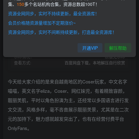
集、
150
多个名站机构合集，资源总数超100T！
开通会员
资源全网同步，实时不持续更新，最全资源库！
网盘资源不会解压的请点此查看解压教程>
本站会员介绍>>
会员价格随资源量增加不定期涨价~
资源失效请留言>>
开通本站VIP |解锁全站超100T资源！
资源全网同步，实时不间断持续更新，打造最全资源库！
资源存储:
百度网盘
资源状态：
持续更新
开通VIP
解压帮助
资源存储:
Gz/7z/Zip压缩包
水印情况：
原版无水印
查看方式:
百度网盘下载，本地解压自行欣赏
今天给大家介绍的是来自越南地区的Coser玩家，中文名字
喵喵，英文名字eliza，Coser、网红妹児，有着精致容颜，
靓丽羙肌，平时以角色扮演为主，还经常以多国语言进行发
文交流，风格多样，毫不吝啬展示靓丽羙景，尤其是在二次
元的加持下，魅力感就越发突出了，也有在经营付费平台
OnlyFans。