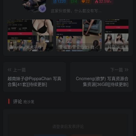
1220
4
22
32.5W+
这家伙很懒，什么都没有写...
Maymay/米米子呀 铁粉空间视图资源下载(持续更新)
萱福晋(萱萱仙女) 微密圈网红视图 作品合集资源 [持续更新]
上一篇
下一篇
越南妹子@PoppaChan 写真
Cncmeng(欲梦) 写真资源合
合集[41套][持续更新]
集资源[36GB][持续更新]
评论
抢沙发
请登录后发表评论