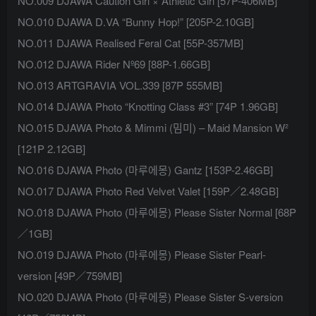
NO.009 DJAWA Caution Girl × Athletic Girl [57P-406MB]
NO.010 DJAWA D.VA “Bunny Hop!” [205P-2.10GB]
NO.011 DJAWA Realised Feral Cat [55P-357MB]
NO.012 DJAWA Rider Nº69 [88P-1.66GB]
NO.013 ARTGRAVIA VOL.339 [87P 555MB]
NO.014 DJAWA Photo “Knotting Class #3” [74P 1.96GB]
NO.015 DJAWA Photo & Mimmi (밈미) – Maid Mansion W²
[121P 2.12GB]
NO.016 DJAWA Photo (마루에몽) Gantz [153P-2.46GB]
NO.017 DJAWA Photo Red Velvet Valet [159P／2.48GB]
NO.018 DJAWA Photo (마루에몽) Please Sister Normal [68P
／1GB]
NO.019 DJAWA Photo (마루에몽) Please Sister Pearl-
version [49P／759MB]
NO.020 DJAWA Photo (마루에몽) Please Sister S-version