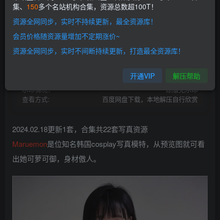
集、
150
多个名站机构合集，资源总数超100T！
开通会员
资源全网同步，实时不持续更新，最全资源库！
网盘资源不会解压的请点此查看解压教程>
本站会员介绍>>
会员价格随资源量增加不定期涨价~
资源失效请留言>>
开通本站VIP |解锁全站超100T资源！
资源全网同步，实时不间断持续更新，打造最全资源库！
资源存储:
百度网盘
资源状态：
持续更新
开通VIP
解压帮助
资源存储:
Gz/7z/Zip压缩包
水印情况：
原版无水印
查看方式:
百度网盘下载，本地解压自行欣赏
2024.02.18更新1套，合集共22套写真资源
Maruemon
是位知名韩国cosplay写真模特，从预览图就可看
出她可萝可御，身材傲人。