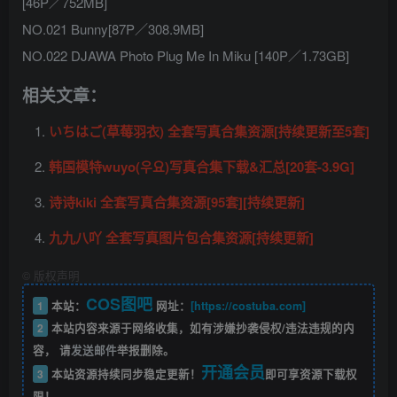
[46P／752MB]
NO.021 Bunny[87P／308.9MB]
NO.022 DJAWA Photo Plug Me In Miku [140P／1.73GB]
相关文章：
いちはご(草莓羽衣) 全套写真合集资源[持续更新至5套]
韩国模特wuyo(우요)写真合集下载&汇总[20套-3.9G]
诗诗kiki 全套写真合集资源[95套][持续更新]
九九八吖 全套写真图片包合集资源[持续更新]
©
版权声明
COS图吧
1
本站：
网址：
[https://costuba.com]
2
本站内容来源于网络收集，如有涉嫌抄袭侵权/违法违规的内
容， 请
发送邮件
举报删除。
开通会员
3
本站资源持续同步稳定更新！
即可享资源下载权
限！