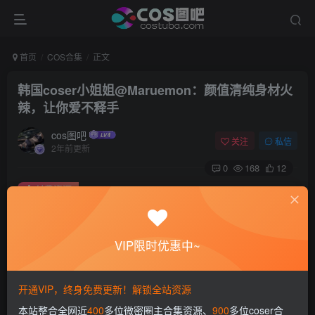
首页
COS合集
正文
韩国coser小姐姐@Maruemon：颜值清纯身材火
辣，让你爱不释手
cos图吧
关注
私信
2年前更新
0
168
12
付费资源
韩国coser小姐姐@Maruemon：颜值清纯身材火辣，让你爱不释手
此内容为付费资源，请付费后查看
VIP限时优惠中~
会员专属资源
免费
免费
赞助会员
永久会员
开通VIP，终身免费更新！解锁全站资源
您暂无购买权限，请先开通会员
本站整合全网近
400
多位微密圈主合集资源、
900
多位coser合