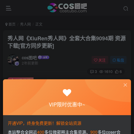
首页
秀人网
正文
秀人网《XiuRen秀人网》全套大合集9094期 资源
下载[官方同步更新]
cos图吧
关注
私信
2年前更新
3
1610
6
付费资源
秀人网《XiuRen秀人网》全套大合集9094期 资源下载[官方同步更新]
此内容为付费资源，请付费后查看
VIP限时优惠中~
会员专属资源
免费
免费
赞助会员
永久会员
开通VIP，终身免费更新！解锁全站资源
您暂无购买权限，请先开通会员
本站整合全网近
400
多位微密圈主合集资源、
900
多位coser合