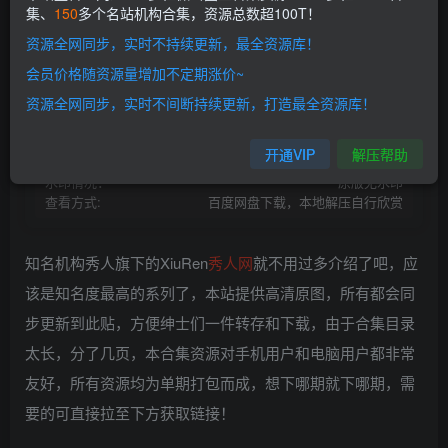
集、
150
多个名站机构合集，资源总数超100T！
开通会员
资源全网同步，实时不持续更新，最全资源库！
网盘资源不会解压的请点此查看解压教程>
本站会员介绍>>
会员价格随资源量增加不定期涨价~
资源失效请留言>>
开通本站VIP |解锁全站超100T资源！
资源全网同步，实时不间断持续更新，打造最全资源库！
资源存储:
百度网盘
资源状态：
持续更新
开通VIP
解压帮助
资源存储:
Gz/7z/Zip压缩包
水印情况：
原版无水印
查看方式:
百度网盘下载，本地解压自行欣赏
知名机构秀人旗下的XiuRen
秀人网
就不用过多介绍了吧，应
该是知名度最高的系列了，本站提供高清原图，所有都会同
步更新到此贴，方便绅士们一件转存和下载，由于合集目录
太长，分了几页，本合集资源对手机用户和电脑用户都非常
友好，所有资源均为单期打包而成，想下哪期就下哪期，需
要的可直接拉至下方获取链接！