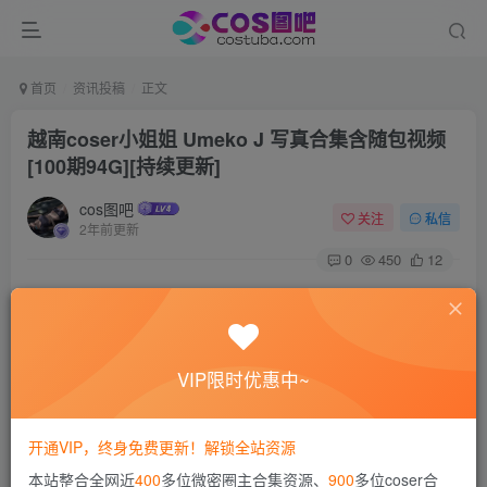
首页
资讯投稿
正文
越南coser小姐姐 Umeko J 写真合集含随包视频
[100期94G][持续更新]
cos图吧
关注
私信
2年前更新
0
450
12
Umeko J，外国人气coser小姐姐，推特有30多万粉丝，身材
火辣性感，爱了~
VIP限时优惠中~
推特：@umekoj0910
开通VIP，终身免费更新！解锁全站资源
本站整合全网近
400
多位微密圈主合集资源、
900
多位coser合