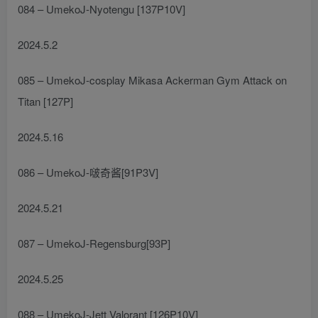
084 – UmekoJ-Nyotengu [137P10V]
2024.5.2
085 – UmekoJ-cosplay Mikasa Ackerman Gym Attack on
Titan [127P]
2024.5.16
086 – UmekoJ-啵奇酱[91P3V]
2024.5.21
087 – UmekoJ-Regensburg[93P]
2024.5.25
088 – UmekoJ-Jett Valorant [126P10V]