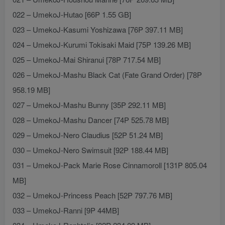
022 – UmekoJ-Hutao [66P 1.55 GB]
023 – UmekoJ-Kasumi Yoshizawa [76P 397.11 MB]
024 – UmekoJ-Kurumi Tokisaki Maid [75P 139.26 MB]
025 – UmekoJ-Mai Shiranui [78P 717.54 MB]
026 – UmekoJ-Mashu Black Cat (Fate Grand Order) [78P
958.19 MB]
027 – UmekoJ-Mashu Bunny [35P 292.11 MB]
028 – UmekoJ-Mashu Dancer [74P 525.78 MB]
029 – UmekoJ-Nero Claudius [52P 51.24 MB]
030 – UmekoJ-Nero Swimsuit [92P 188.44 MB]
031 – UmekoJ-Pack Marie Rose Cinnamoroll [131P 805.04
MB]
032 – UmekoJ-Princess Peach [52P 797.76 MB]
033 – UmekoJ-Ranni [9P 44MB]