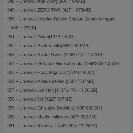
048 – UmekoJ-Ada Wong [40P／84MB]
049 – UmekoJ-ZERO TWO [42P／678MB]
050 – UmekoJ-cosplay Raiden Shogun Genshin Impact
[146P 1.23GB]
051 – UmekoJ-Gwen[137P-1.03G]
052 – UmekoJ-Pack Vanilla[88P／611MB]
053 – UmekoJ-Spider Gwen [149P+1V／1.27GB]
054 – UmekoJ-2B Latex NierAutomata [196P28G 1.35GB]
055 – UmekoJ-Roxy Migurdia[137P-514.6M]
056 – UmekoJ-Albedo selfies [56P／337MB]
057 – UmekoJ-Juri Han [113P+17V／1.50GB]
058 – UmekoJ-Yor [122P 907MB]
059 – UmekoJ-Ghislaine Dedoldia[100P-890.8M]
060 – UmekoJ-Mavis Halloween[47P-382.3M]
061 – UmekoJ-Albedo+ [144P+20V／3.26GB]