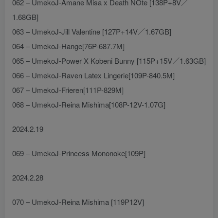
062 – UmekoJ-Amane Misa x Death NOte [138P+8V／
1.68GB]
063 – UmekoJ-Jill Valentine [127P+14V／1.67GB]
064 – UmekoJ-Hange[76P-687.7M]
065 – UmekoJ-Power X Kobeni Bunny [115P+15V／1.63GB]
066 – UmekoJ-Raven Latex Lingerie[109P-840.5M]
067 – UmekoJ-Frieren[111P-829M]
068 – UmekoJ-Reina Mishima[108P-12V-1.07G]
2024.2.19
069 – UmekoJ-Princess Mononoke[109P]
2024.2.28
070 – UmekoJ-Reina Mishima [119P12V]