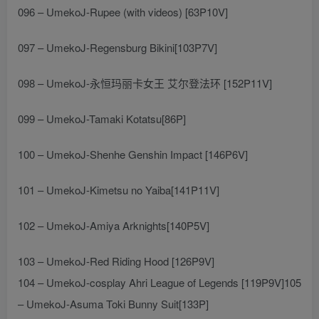
096 – UmekoJ-Rupee (with videos) [63P10V]
097 – UmekoJ-Regensburg Bikini[103P7V]
098 – UmekoJ-永恒玛丽卡女王 艾尔登法环 [152P11V]
099 – UmekoJ-Tamaki Kotatsu[86P]
100 – UmekoJ-Shenhe Genshin Impact [146P6V]
101 – UmekoJ-Kimetsu no Yaiba[141P11V]
102 – UmekoJ-Amiya Arknights[140P5V]
103 – UmekoJ-Red Riding Hood [126P9V]
104 – UmekoJ-cosplay Ahri League of Legends [119P9V]105
– UmekoJ-Asuma Toki Bunny Suit[133P]