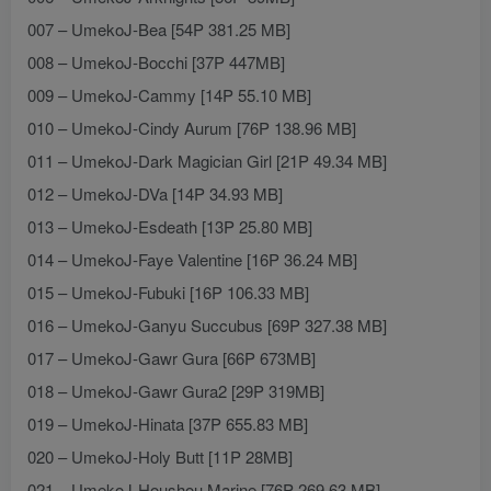
007 – UmekoJ-Bea [54P 381.25 MB]
008 – UmekoJ-Bocchi [37P 447MB]
009 – UmekoJ-Cammy [14P 55.10 MB]
010 – UmekoJ-Cindy Aurum [76P 138.96 MB]
011 – UmekoJ-Dark Magician Girl [21P 49.34 MB]
012 – UmekoJ-DVa [14P 34.93 MB]
013 – UmekoJ-Esdeath [13P 25.80 MB]
014 – UmekoJ-Faye Valentine [16P 36.24 MB]
015 – UmekoJ-Fubuki [16P 106.33 MB]
016 – UmekoJ-Ganyu Succubus [69P 327.38 MB]
017 – UmekoJ-Gawr Gura [66P 673MB]
018 – UmekoJ-Gawr Gura2 [29P 319MB]
019 – UmekoJ-Hinata [37P 655.83 MB]
020 – UmekoJ-Holy Butt [11P 28MB]
021 – UmekoJ-Houshou Marine [76P 269.63 MB]