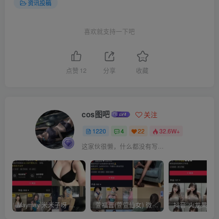
资讯投稿
喜欢就支持一下吧
点赞
12
分享
收藏
cos图吧
关注
1220
4
22
32.6W+
这家伙很懒，什么都没有写...
Maymay/米米子呀 铁粉空间视图资源下载(持续更新)
萱福晋(萱萱仙女) 微密圈网红视图 作品合集资源 [持续更新]