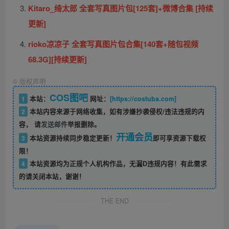
Kitaro_绮太郎 全套写真图片包[125套]+微博合集 [持续
更新]
rioko凉凉子 全套写真图片包合集[140套+随包视频
68.3G][持续更新]
©
版权声明
COS图吧
1
本站：
网址：
[https://costuba.com]
2
本站内容来源于网络收集，如有涉嫌抄袭侵权/违法违规的内
容， 请
发送邮件
举报删除。
开通会员
3
本站资源持续同步稳定更新！
即可享资源下载权
限！
4
本站资源均为正规个人机构作品，无漏D违规内容！有此需求
的请关闭本站，谢谢！
THE END