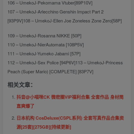
106 – UmekoJ-Pekomama Vtuber[89P10V]
107 – UmekoJ-Arlecchino Genshin Impact Part 2
[93P9V]108 – UmekoJ-Ellen Joe Zoneless Zone Zero[58P]
109 – UmekoJ-Rosanna NIKKE [50P]
110 – UmekoJ-NierAutomata [108P5V]
111 – UmekoJ-Yumeko Jabami [57P]
112 – UmekoJ-Sex Police [94P6V]113 – UmekoJ-Princess
Peach (Super Mario) [COMPLETE] [83P7V]
相关文章：
抖音@小喵咪CK 微密圈VIP福利合集 全套作品 身材简
直爽爆了
日本机构 CosDeluxe(CSPL系列) 全套写真作品合集资
源[25套][275GB][持续更新]