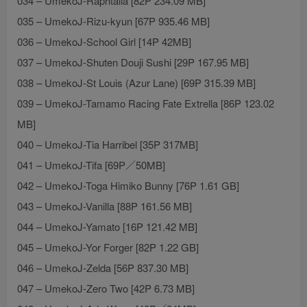
034 – UmekoJ-Raphtalia [82P 234.09 MB]
035 – UmekoJ-Rizu-kyun [67P 935.46 MB]
036 – UmekoJ-School Girl [14P 42MB]
037 – UmekoJ-Shuten Douji Sushi [29P 167.95 MB]
038 – UmekoJ-St Louis (Azur Lane) [69P 315.39 MB]
039 – UmekoJ-Tamamo Racing Fate Extrella [86P 123.02
MB]
040 – UmekoJ-Tia Harribel [35P 317MB]
041 – UmekoJ-Tifa [69P／50MB]
042 – UmekoJ-Toga Himiko Bunny [76P 1.61 GB]
043 – UmekoJ-Vanilla [88P 161.56 MB]
044 – UmekoJ-Yamato [16P 121.42 MB]
045 – UmekoJ-Yor Forger [82P 1.22 GB]
046 – UmekoJ-Zelda [56P 837.30 MB]
047 – UmekoJ-Zero Two [42P 6.73 MB]