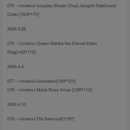
075 – UmekoJ-Icosplay Shuten Douji Jiangshi FateGrand
Order [163P17V]
2024.3.26
076 – UmekoJ-Queen Marika the Eternal Elden
Ring[142P11V]
2024.4.4
077 – UmekoJ-Umeowko[100P12V]
078 – UmekoJ-Marie Rose Xmas [128P11V]
2024.4.10
079 – UmekoJ-Tifa Swimsuit[113P]