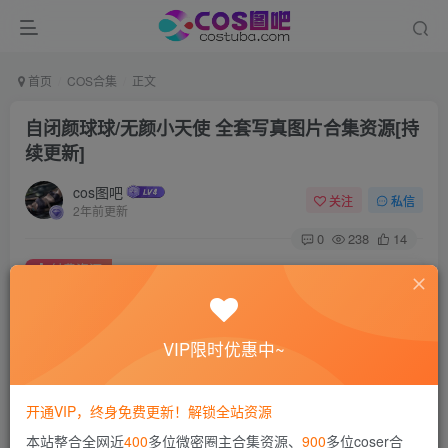
首页
COS合集
正文
自闭颜球球/无颜小天使 全套写真图片合集资源[持
续更新]
cos图吧
关注
私信
2年前更新
0
238
14
付费资源
自闭颜球球/无颜小天使 全套写真图片合集资源[持续更新]
此内容为付费资源，请付费后查看
VIP限时优惠中~
会员专属资源
免费
免费
赞助会员
永久会员
开通VIP，终身免费更新！解锁全站资源
您暂无购买权限，请先开通会员
本站整合全网近
400
多位微密圈主合集资源、
900
多位coser合