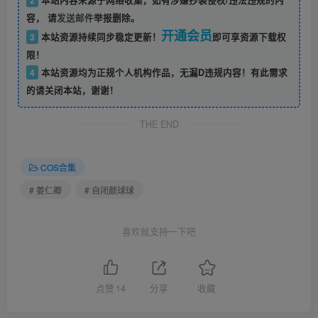
2
本站内容来源于网络收集，如有涉嫌抄袭侵权/违法违规的内
容， 请
发送邮件
举报删除。
开通会员
3
本站资源持续同步稳定更新！
即可享资源下载权
限！
4
本站资源均为正规个人机构作品，无漏D违规内容！有此需求
的请关闭本站，谢谢！
THE END
COS合集
# 姜仁卿
# 自闭颜球球
喜欢就支持一下吧
点赞
14
分享
收藏