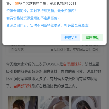
集、
150
多个名站机构合集，资源总数超100T！
开通会员
资源全网同步，实时不持续更新，最全资源库！
网盘资源不会解压的请点此查看解压教程>
本站会员介绍>>
会员价格随资源量增加不定期涨价~
资源失效请留言>>
开通本站VIP |解锁全站超100T资源！
资源全网同步，实时不间断持续更新，打造最全资源库！
资源存储:
百度网盘
资源状态：
持续更新
开通VIP
解压帮助
资源存储:
Gz/7z/Zip压缩包
水印情况：
原版无水印
查看方式:
百度网盘下载，本地解压自行欣赏
今天给大家介绍的二次元COSER是
自闭颜球球
，该博主最
吸引我的就是那超级丯満的身材，肉肉的很可爱，说真的她
比ninja阿寨寨顺眼太多了，有时候太夸张反而有些辣眼睛
了，
自闭颜球球
刚好在我能接受的范围之内。