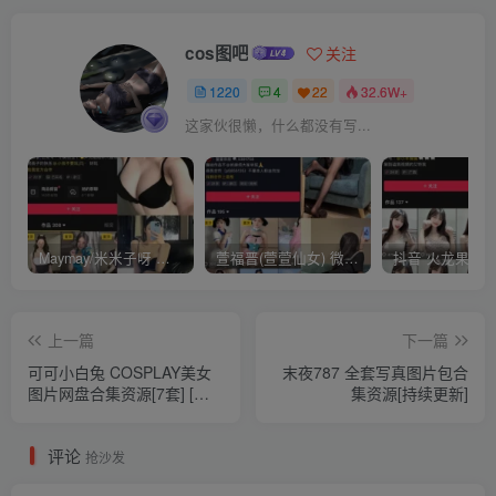
cos图吧
关注
1220
4
22
32.6W+
这家伙很懒，什么都没有写...
Maymay/米米子呀 铁粉空间视图资源下载(持续更新)
萱福晋(萱萱仙女) 微密圈网红视图 作品合集资源 [持续更新]
上一篇
下一篇
可可小白兔 COSPLAY美女
末夜787 全套写真图片包合
图片网盘合集资源[7套] [持
集资源[持续更新]
续更新]
评论
抢沙发