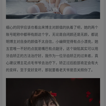
细心的同学应该也看出来博主对颜值的执着了吧，她的两个
账号昵称中都带有颜这个字，无论是自闭颜还是无颜，都说
明博主对自身的颜值不太自信，小编倒觉得有点小漂亮，她
五官唯一不好的点就是嘴巴有点龅牙，这个缺陷其实可以用
牙齿矫正的方法治疗好，我作为一位牙齿矫正的过来者，真
心建议博主花点毛爷爷去治疗下，矫正过后脸部肯定会有大
的变样，至于变好变坏，那就要看老天爷是否关照你了。