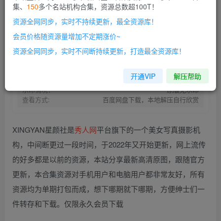
集、
150
多个名站机构合集，资源总数超100T！
开通会员
资源全网同步，实时不持续更新，最全资源库！
网盘资源不会解压的请点此查看解压教程>
本站会员介绍>>
会员价格随资源量增加不定期涨价~
资源失效请留言>>
开通本站VIP |解锁全站超100T资源！
资源全网同步，实时不间断持续更新，打造最全资源库！
资源存储:
百度网盘
资源状态：
持续更新
开通VIP
解压帮助
资源存储:
Gz/7z/Zip压缩包
水印情况：
原版无水印
查看方式:
百度网盘下载，本地解压自行欣赏
XINGYAN星颜社是
秀人网
平台旗下的一个美女写真摄影机
构，中间断更过一段时间，于2022年又开始更新，网上流传
的好多都是以前的资源，本站分享最新高清原图，跟随官方
更新，本合集资源对手机用户和电脑用户都非常友好，所有
资源均为单期打包而成，想下哪期就下哪期，方便绅士们一
件转存和下载。仅限永久会员下载