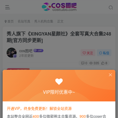
首页
名站写真
秀人机构合集
正文
秀人旗下《XINGYAN星颜社》全套写真大合集248
期[官方同步更新]
cos图吧
关注
私信
2年前更新
0
335
8
付费资源
秀人旗下《XINGYAN星颜社》全套写真大合集248期[官方同步更新]
此内容为付费资源，请付费后查看
VIP限时优惠中~
会员专属资源
免费
免费
赞助会员
永久会员
开通VIP，终身免费更新！解锁全站资源
您暂无购买权限，请先开通会员
本站整合全网近
400
多位微密圈主合集资源、
900
多位coser合