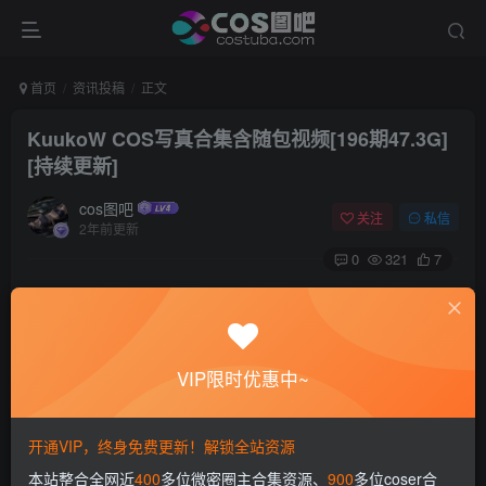
首页
资讯投稿
正文
KuukoW COS写真合集含随包视频[196期47.3G]
[持续更新]
cos图吧
关注
私信
2年前更新
0
321
7
COS图吧今天给大家介绍的是一位越南COSER-KuukoW，
1994年10月26出生，天蝎座，身高167公分，光看她可爱的
外表会以为是萌妹子，实则是一位很热爱ACG二次元文化的
VIP限时优惠中~
COSER，因为很喜欢这个领域的文化所以就进入到COS圈
子里，她在国外的ins平台上关注量有40多万，人气还是很不
开通VIP，终身免费更新！解锁全站资源
错的。说起越南，我们可能对这个国家的COS圈不太了解，
本站整合全网近
400
多位微密圈主合集资源、
900
多位coser合