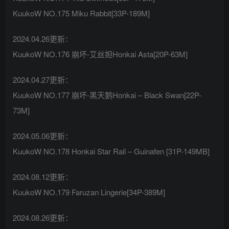
KuukoW NO.175 Miku Rabbit[33P-189M]
2024.04.26更新：
KuukoW NO.176 崩坏-艾丝妲Honkai Asta[20P-63M]
2024.04.27更新：
KuukoW NO.177 崩坏-黑天鹅Honkai – Black Swan[22P-
73M]
2024.05.06更新：
KuukoW NO.178 Honkai Star Rail – Guinafen [31P-149MB]
2024.08.12更新：
KuukoW NO.179 Faruzan Lingerie[34P-389M]
2024.08.26更新：