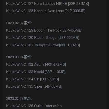
KuukoW NO.127 Hero Laplace NIKKE [22P-235MB]
KuukoW NO.128 Noshiro Azur Lane [21P-300MB]
2023.02.07更新:
KuukoW NO.129 Bocchi The Rock[38P-455MB]
KuukoW NO.130 Raiden Shogun[28P-202MB]
KuukoW NO.131 Tokoyami Towa[33P-180MB]
2023.03.14更新：
KuukoW NO.132 Asuna [40P-272MB]
KuukoW NO.133 Kisaki [38P-110MB]
KuukoW NO.134 Sin [20P-89MB]
KuukoW NO.135 Viper [24P-66MB]
2023.03.28更新：
KuukoW NO.136 Quiet Listener.iso