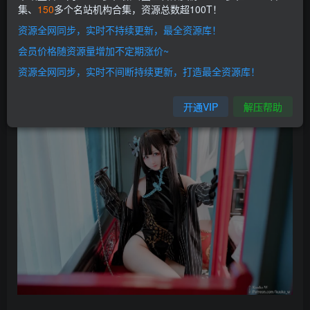
其实在越南也有一大批喜欢cosplay文化的年轻人，也涌现了
集、
150
多个名站机构合集，资源总数超100T！
很多知名coser，如azami、chonoblack等等，而KuukoW小
资源全网同步，实时不持续更新，最全资源库！
姐姐就是其中的佼佼者，她凭借着一对区别于他人的贫烰俘
会员价格随资源量增加不定期涨价~
获了无数厇男的芳心，更是以奔放的拍摄风格被网友们冠以
资源全网同步，实时不间断持续更新，打造最全资源库！
“色气女王”的称号。
开通VIP
解压帮助