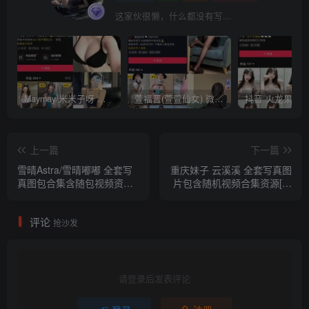
这家伙很懒，什么都没有写...
Maymay/米米子呀 铁粉空间视图资源下载(持续更新)
萱福晋(萱萱仙女) 微密圈网红视图 作品合集资源 [持续更新]
上一篇
下一篇
雪晴Astra/雪晴嘟嘟 全套写
重庆妹子 云溪溪 全套写真图
真图包合集含随包视频资源
片包含随机视频合集资源[持
[67套42.9G持续更新]
续更新]
评论
抢沙发
请登录后发表评论