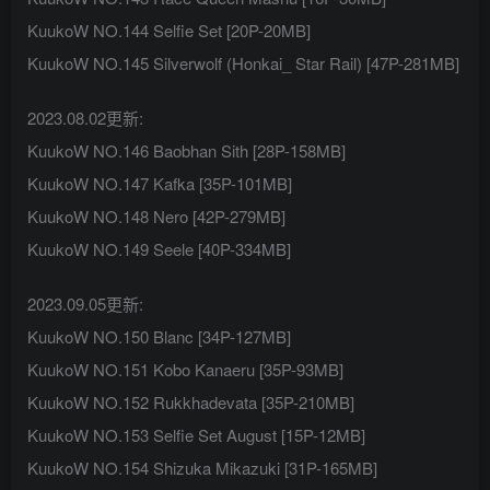
KuukoW NO.144 Selfie Set [20P-20MB]
KuukoW NO.145 Silverwolf (Honkai_ Star Rail) [47P-281MB]
2023.08.02更新:
KuukoW NO.146 Baobhan Sith [28P-158MB]
KuukoW NO.147 Kafka [35P-101MB]
KuukoW NO.148 Nero [42P-279MB]
KuukoW NO.149 Seele [40P-334MB]
2023.09.05更新:
KuukoW NO.150 Blanc [34P-127MB]
KuukoW NO.151 Kobo Kanaeru [35P-93MB]
KuukoW NO.152 Rukkhadevata [35P-210MB]
KuukoW NO.153 Selfie Set August [15P-12MB]
KuukoW NO.154 Shizuka Mikazuki [31P-165MB]