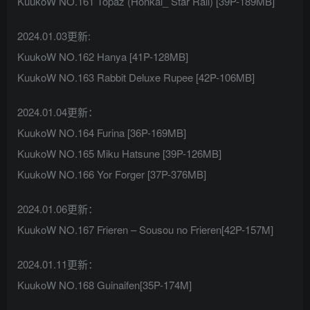
KuukoW NO.161 Topaz (Honkai_ Star Rail) [39P-189MB]
2024.01.03更新:
KuukoW NO.162 Hanya [41P-128MB]
KuukoW NO.163 Rabbit Deluxe Rupee [42P-106MB]
2024.01.04更新：
KuukoW NO.164 Furina [36P-169MB]
KuukoW NO.165 Miku Hatsune [39P-126MB]
KuukoW NO.166 Yor Forger [37P-376MB]
2024.01.06更新：
KuukoW NO.167 Frieren – Sousou no Frieren[42P-157M]
2024.01.11更新：
KuukoW NO.168 Guinaifen[35P-174M]