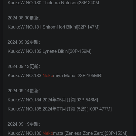
KuukoW NO.180 Thelema Nutriscu[33P-240M]
2024.08.30更新：
KuukoW NO.181 Shiromi Iori Bikini[32P-147M]
2024.09.02更新：
KuukoW NO.182 Lynette Bikini[30P-159M]
2024.09.13更新：
KuukoW NO.183
Neko
miya Mana [23P-105MB]
2024.09.14更新：
KuukoW NO.184 2024年05月订阅[93P-546M]
KuukoW NO.185 2024年07月订阅 (5套)[109P-477M]
2024.09.19更新：
KuukoW NO.186
Neko
mata (Zenless Zone Zero)[33P-153M]