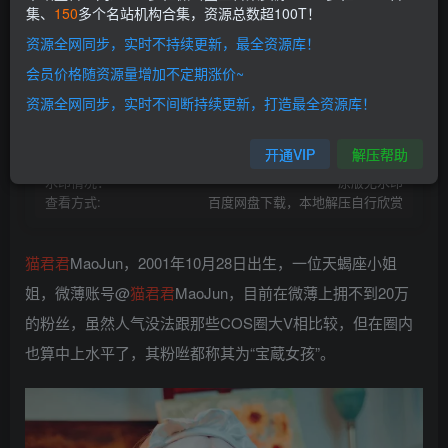
集、
150
多个名站机构合集，资源总数超100T！
开通会员
资源全网同步，实时不持续更新，最全资源库！
网盘资源不会解压的请点此查看解压教程>
本站会员介绍>>
会员价格随资源量增加不定期涨价~
资源失效请留言>>
开通本站VIP |解锁全站超100T资源！
资源全网同步，实时不间断持续更新，打造最全资源库！
资源存储:
百度网盘
资源状态：
持续更新
开通VIP
解压帮助
资源存储:
Gz/7z/Zip压缩包
水印情况：
原版无水印
查看方式:
百度网盘下载，本地解压自行欣赏
猫君君
MaoJun，2001年10月28日出生，一位天蝎座小姐
姐，微薄账号@
猫君君
MaoJun，目前在微薄上拥不到20万
的粉丝，虽然人气没法跟那些COS圈大V相比较，但在圈内
也算中上水平了，其粉咝都称其为“宝蔵女孩”。