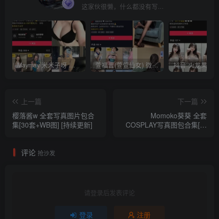
这家伙很懒，什么都没有写...
Maymay/米米子呀 铁粉空间视图资源下载(持续更新)
萱福晋(萱萱仙女) 微密圈网红视图 作品合集资源 [持续更新]
上一篇
下一篇
樱落酱w 全套写真图片包合
Momoko葵葵 全套
集[30套+WB图] [持续更新]
COSPLAY写真图包合集[持
续更新]
评论
抢沙发
请登录后发表评论
登录
注册