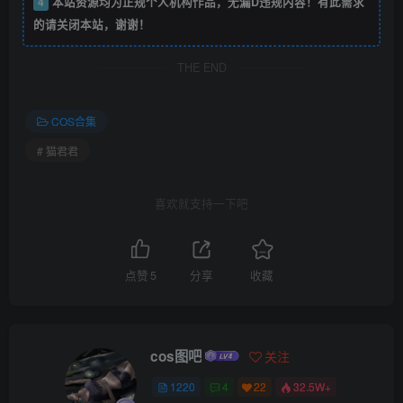
4
本站资源均为正规个人机构作品，无漏D违规内容！有此需求
的请关闭本站，谢谢！
THE END
COS合集
# 猫君君
喜欢就支持一下吧
点赞
5
分享
收藏
cos图吧
关注
1220
4
22
32.5W+