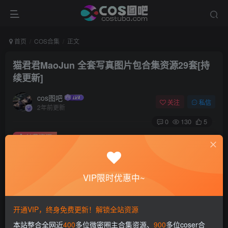
首页
COS合集
正文
猫君君MaoJun 全套写真图片包合集资源29套[持
续更新]
cos图吧
关注
私信
2年前更新
0
130
5
付费资源
猫君君MaoJun 全套写真图片包合集资源29套[持续更新]
此内容为付费资源，请付费后查看
VIP限时优惠中~
会员专属资源
免费
免费
赞助会员
永久会员
开通VIP，终身免费更新！解锁全站资源
您暂无购买权限，请先开通会员
本站整合全网近
400
多位微密圈主合集资源、
900
多位coser合