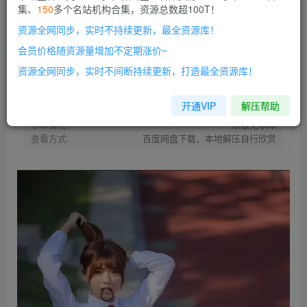
集、
150
多个名站机构合集，资源总数超100T！
开通会员
资源全网同步，实时不持续更新，最全资源库！
网盘资源不会解压的请点此查看解压教程>
本站会员介绍>>
会员价格随资源量增加不定期涨价~
资源失效请留言>>
开通本站VIP |解锁全站超100T资源！
资源全网同步，实时不间断持续更新，打造最全资源库！
资源存储:
百度网盘
资源状态：
持续更新
开通VIP
解压帮助
资源存储:
Gz/7z/Zip压缩包
水印情况：
原版无水印
查看方式:
百度网盘下载，本地解压自行欣赏