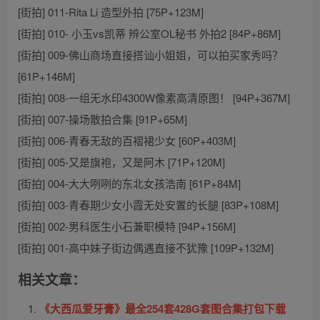
[街拍] 011-Rita Li 造型外拍 [75P+123M]
[街拍] 010- 小玉vs凯蒂 辨公室OL秘书 外拍2 [84P+86M]
[街拍] 009-佛山商场直接搭讪小姐姐，可以拍买家秀吗？
[61P+146M]
[街拍] 008-一组无水印4300W像素高清原图！ [94P+367M]
[街拍] 007-操场散拍合集 [91P+65M]
[街拍] 006-青春无敌的百褶裙少女 [60P+403M]
[街拍] 005-又是旗袍，又是阿木 [71P+120M]
[街拍] 004-大大咧咧的东北女孩浩南 [61P+84M]
[街拍] 003-青春期少女小霞无处安置的长腿 [83P+108M]
[街拍] 002-男科医生小石兼职模特 [94P+156M]
[街拍] 001-高中妹子街边偶遇直接不犹豫 [109P+132M]
相关文章：
《大西瓜爱牙膏》最全254套428G套图合集打包下载