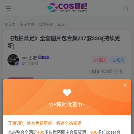
首页
名站写真
丝模美足
正文
《街拍丝足》全套图片包合集237套33G[持续更
新]
cos图吧
关注
私信
2年前更新
0
149
5
付费资源
《街拍丝足》全套图片包合集237套33G[持续更新]
此内容为付费资源，请付费后查看
VIP限时优惠中~
会员专属资源
免费
免费
赞助会员
永久会员
开通VIP，终身免费更新！解锁全站资源
您暂无购买权限，请先开通会员
本站整合全网近
400
多位微密圈主合集资源、
900
多位coser合