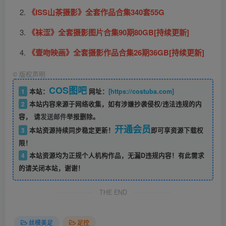
《ISS山茶摄影》全套作品合集340套55G
《袜涩》全套摄影图片合集90期80GB[持续更新]
《壹吻映画》全套摄影作品合集26期36GB[持续更新]
©
版权声明
COS图吧
1
本站：
网址：
[https://costuba.com]
2
本站内容来源于网络收集，如有涉嫌抄袭侵权/违法违规的内
容， 请
发送邮件
举报删除。
开通会员
3
本站资源持续同步稳定更新！
即可享资源下载权
限！
4
本站资源均为正规个人机构作品，无漏D违规内容！有此需求
的请关闭本站，谢谢！
THE END
丝模美足
足控