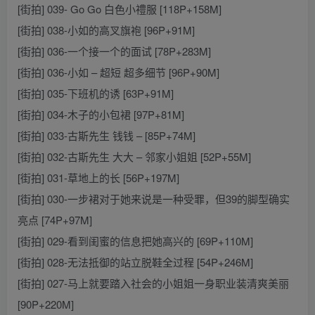
[街拍] 039- Go Go 白色小禮服 [118P+158M]
[街拍] 038-小如的高叉旗袍 [96P+91M]
[街拍] 036-一个接一个的面试 [78P+283M]
[街拍] 036-小如 – 超短 超多细节 [96P+90M]
[街拍] 035-下班机的诱 [63P+91M]
[街拍] 034-木子的小包裙 [97P+81M]
[街拍] 033-古斯先生 钱钱 – [85P+74M]
[街拍] 032-古斯先生 大大 – 邻家小姐姐 [52P+55M]
[街拍] 031-草地上的长 [56P+197M]
[街拍] 030-一步裙对于她来说是一种受罪，但39的脚型确实
亮点 [74P+97M]
[街拍] 029-看到闺蜜的信息把她高兴的 [69P+110M]
[街拍] 028-无法抵御的站立脱鞋全过程 [54P+246M]
[街拍] 027-马上就要踏入社会的小姐姐一身职业装清爽美丽
[90P+220M]