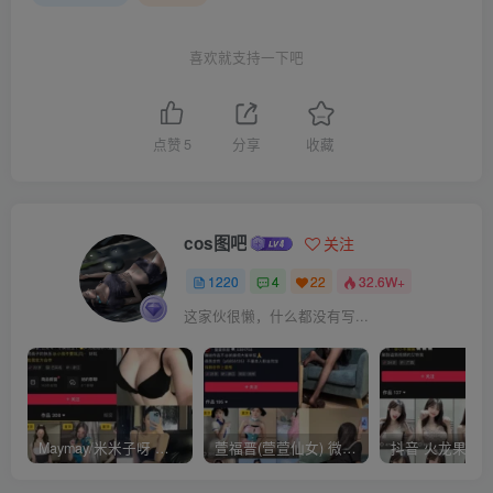
喜欢就支持一下吧
点赞
5
分享
收藏
cos图吧
关注
1220
4
22
32.6W+
这家伙很懒，什么都没有写...
Maymay/米米子呀 铁粉空间视图资源下载(持续更新)
萱福晋(萱萱仙女) 微密圈网红视图 作品合集资源 [持续更新]