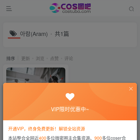
아람(Aram)
共1篇
排序
更新
浏览
点赞
评论
VIP限时优惠中~
韩国COSER 아람(Aram) COS
写真图片包合集[27套-持续更
新]
开通VIP，终身免费更新！解锁全站资源
会员专属
海外COS合集
本站整合全网近
400
多位微密圈主合集资源、
900
多位coser合
2年前
12