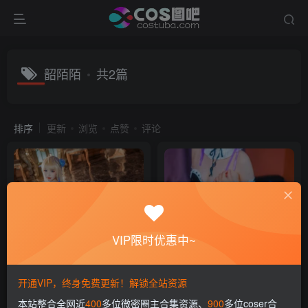
韶陌陌
共2篇
排序
更新
浏览
点赞
评论
VIP限时优惠中~
这个泡泡就是逊啦 全套写真图
韶陌陌 全套写真图片包合集资
片包合集资源 [20套]
源 [25套]
开通VIP，终身免费更新！解锁全站资源
会员专属
COS合集
会员专属
COS合集
本站整合全网近
400
多位微密圈主合集资源、
900
多位coser合
2年前
2年前
12
9