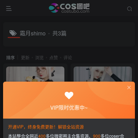
霜月shimo
共3篇
排序
更新
浏览
点赞
评论
VIP限时优惠中~
洛璃LoLiSAMA 全套写真图片
洛璃LoLiSAMA 全套写真图片
包合集资源[持续更新]
包合集资源[持续更新]
开通VIP，终身免费更新！解锁全站资源
会员专属
COS合集
会员专属
COS合集
本站整合全网近
400
多位微密圈主合集资源、
900
多位coser合
2年前
2年前
11
13