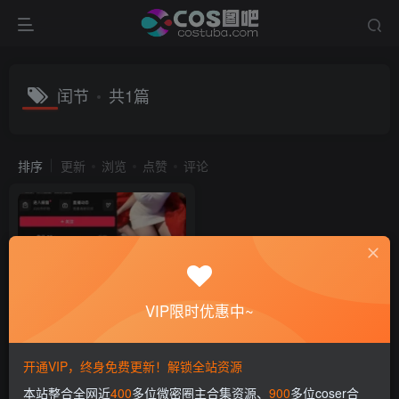
闰节
共1篇
排序
更新
浏览
点赞
评论
VIP限时优惠中~
抖音 闰节 微密圈网全套图片
视频作品合集[8套]
开通VIP，终身免费更新！解锁全站资源
会员专属
微密圈
本站整合全网近
400
多位微密圈主合集资源、
900
多位coser合
2年前
15