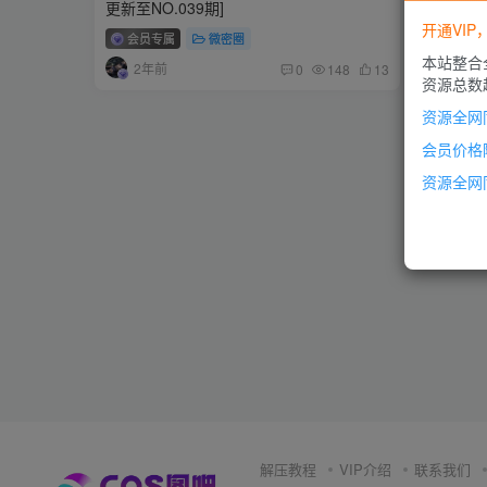
更新至NO.039期]
开通VI
会员专属
微密圈
本站整合
2年前
0
148
13
资源总数超
资源全网
会员价格
资源全网
解压教程
VIP介绍
联系我们