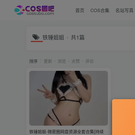
首页
COS合集
名站写真
铁锤姐姐
共1篇
排序
更新
浏览
点赞
评论
铁锤姐姐-微密圈网盘资源全套合集[持续