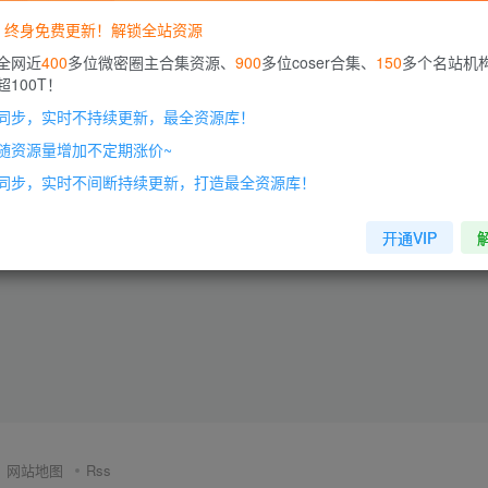
P，终身免费更新！解锁全站资源
全网近
400
多位微密圈主合集资源、
900
多位coser合集、
150
多个名站机
100T！
同步，实时不持续更新，最全资源库！
随资源量增加不定期涨价~
同步，实时不间断持续更新，打造最全资源库！
开通VIP
网站地图
Rss